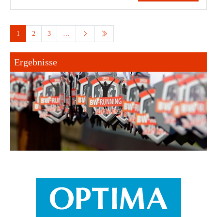
1
2
3
…
Ergebnisse