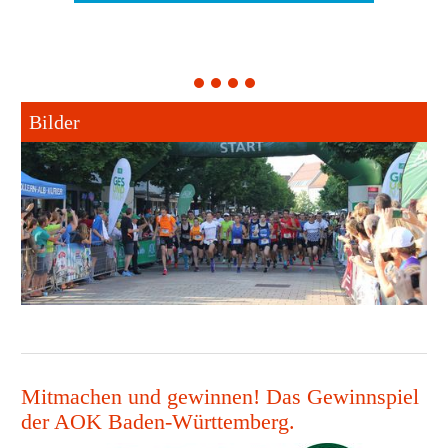
1
2
3
4
Bilder
Mitmachen und gewinnen! Das Gewinnspiel
der AOK Baden-Württemberg.