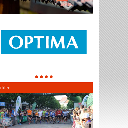
1
2
3
4
ilder