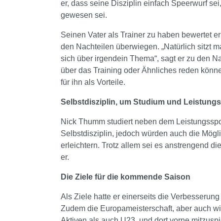
er, dass seine Disziplin einfach Speerwurf se
gewesen sei.
Seinen Vater als Trainer zu haben bewertet er a
den Nachteilen überwiegen. „Natürlich sitzt 
sich über irgendein Thema“, sagt er zu den N
über das Training oder Ähnliches reden könn
für ihn als Vorteile.
Selbstdisziplin, um Studium und Leistungs
Nick Thumm studiert neben dem Leistungsspor
Selbstdisziplin, jedoch würden auch die Mög
erleichtern. Trotz allem sei es anstrengend d
er.
Die Ziele für die kommende Saison
Als Ziele hatte er einerseits die Verbesseru
Zudem die Europameisterschaft, aber auch wi
Aktiven als auch U23, und dort vorne mitzusp