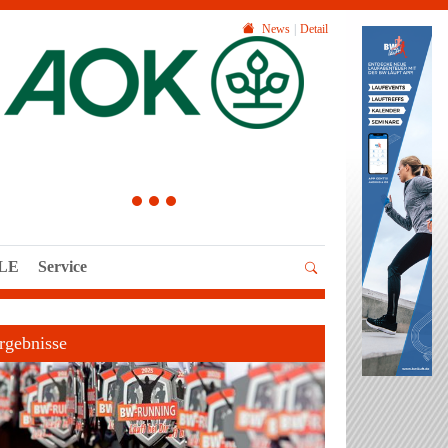
News
Detail
1
2
3
LLE
Service
rgebnisse