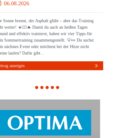
06.08.2026
28.0
e Sonne brennt, der Asphalt glüht – aber das Training
Bereit für 
ht weiter! ☀️🏃‍♀️🔥 Damit du auch an heißen Tagen
feiert die
sund und effektiv trainierst, haben wir vier Tipps für
Stuttgart. 
in Sommertraining zusammengestellt. 💡👀 Du suchst
spannender
in nächstes Event oder möchtest bei der Hitze nicht
Laufen, Fit
leine laufen? Dafür gibt…
einen Über
itrag anzeigen
Beitrag anz
1
2
3
4
5