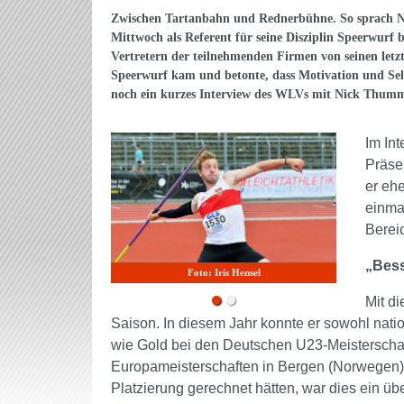
Zwischen Tartanbahn und Rednerbühne. So sprach 
Mittwoch als Referent für seine Disziplin Speerwurf
Vertretern der teilnehmenden Firmen von seinen letzt
Speerwurf kam und betonte, dass Motivation und Selbs
noch ein kurzes Interview des WLVs mit Nick Thum
Im Int
Präse
er ehe
einma
Berei
„Bess
Foto: Iris Hensel
Mit d
Saison. In diesem Jahr konnte er sowohl nati
wie Gold bei den Deutschen U23-Meisterschaf
Europameisterschaften in Bergen (Norwegen).
Platzierung gerechnet hätten, war dies ein üb