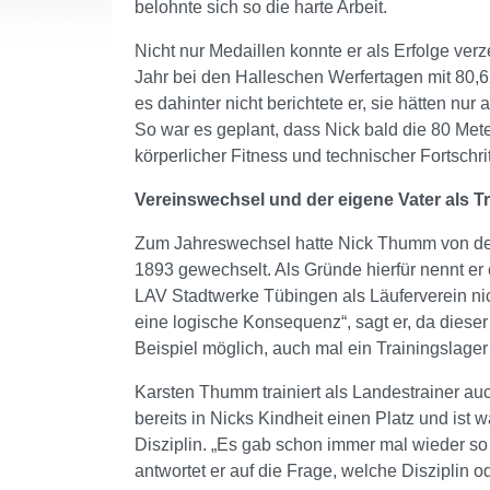
belohnte sich so die harte Arbeit.
Nicht nur Medaillen konnte er als Erfolge ver
Jahr bei den Halleschen Werfertagen mit 80,
es dahinter nicht berichtete er, sie hätten nu
So war es geplant, dass Nick bald die 80 Met
körperlicher Fitness und technischer Fortschrit
Vereinswechsel und der eigene Vater als Tr
Zum Jahreswechsel hatte Nick Thumm von der
1893 gewechselt. Als Gründe hierfür nennt er e
LAV Stadtwerke Tübingen als Läuferverein nich
eine logische Konsequenz“, sagt er, da diese
Beispiel möglich, auch mal ein Trainingslag
Karsten Thumm trainiert als Landestrainer au
bereits in Nicks Kindheit einen Platz und ist 
Disziplin. „Es gab schon immer mal wieder so
antwortet er auf die Frage, welche Disziplin o