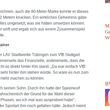
zeichnen, auch die 80-Meter-Marke konnte er dieses
62 Metern knacken. Ein wirkliches Geheimnis gäbe
r alles umgesetzt, was sie hätten umsetzen können.
Mi
er wirft und ergab sich aus einem Zusammenspiel
Ge
te.
Wü
ainer
 LAV Stadtwerke Tübingen zum VfB Stuttgart
inerseits das Finanzielle, andererseits, dass die
t so direkt hinter ihm stand. „Da war einfach VfB
r sehr hinter ihm stehen würde. So wäre es nun zum
er mehr machen zu können.
BW
ch seinen Sohn. Durch ihn hatte der Speerwurf
wahrscheinlich der Grund für die Wahl dieser
 Phasen, wo ich mal was ausprobiert habe“,
der Sportart ihm noch gefallen hätte. Jedoch meint