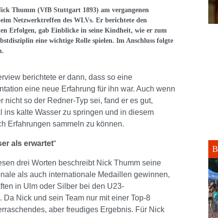
Nick Thumm (VfB Stuttgart 1893) am vergangenen
 beim Netzwerktreffen des WLVs. Er berichtete den
en Erfolgen, gab Einblicke in seine Kindheit, wie er zum
tdisziplin eine wichtige Rolle spielen. Im Anschluss folgte
m.
erview berichtete er dann, dass so eine
ntation eine neue Erfahrung für ihn war. Auch wenn
r nicht so der Redner-Typ sei, fand er es gut,
l ins kalte Wasser zu springen und in diesem
ch Erfahrungen sammeln zu können.
er als erwartet
“
B
iesen drei Worten beschreibt Nick Thumm seine
onale als auch internationale Medaillen gewinnen,
ten in Ulm oder Silber bei den U23-
 Da Nick und sein Team nur mit einer Top-8
erraschendes, aber freudiges Ergebnis. Für Nick