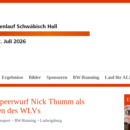
Ergebnisse
Bilder
Sponsoren
BW-Running
Lauf für A
E
Speerwurf Nick Thumm als
fen des WLVs
ensport
BW-Running
Ludwigsburg