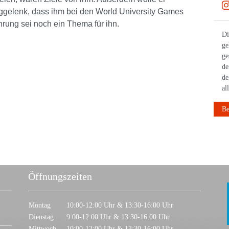
27.12.2025
nggelenk, dass ihm bei den World University Games
hrung sei noch ein Thema für ihn.
Nochmal das Jahr mit einem Lauf abschließen! 👟 Bei
Di
einem der unzähligen Silvesterläufen möglich 🎆 #bwläuft
ge
#laufen #silvesterlauf #neujahr
ge
de
de
al
Beitrag anzeigen
Be
Öffnungszeiten
Montag
10:00-12:00 Uhr & 13:30-16:00 Uhr
Dienstag
9:00-12:00 Uhr & 13:30-16:00 Uhr
Mittwoch
10:00-12:00 Uhr & 13:30-16:00 Uhr